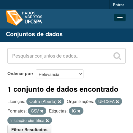
Entrar
Conjuntos de dados
Conjuntos de dados
Organizações
Grupos
Sobre
Ordenar por
1 conjunto de dados encontrado
Licenças:
Outra (Aberta)
Organizações:
UFCSPA
Formatos:
CSV
Etiquetas:
IC
iniciação científica
Filtrar Resultados