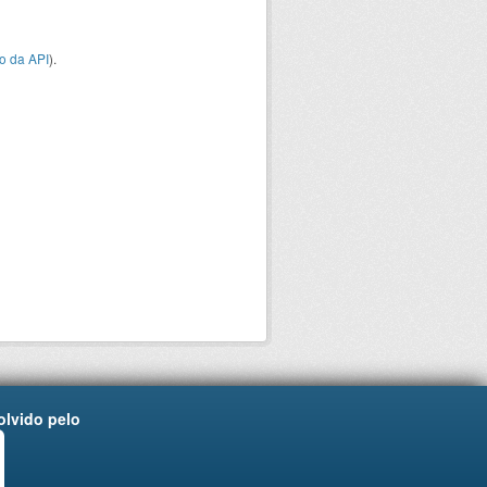
o da API
).
lvido pelo