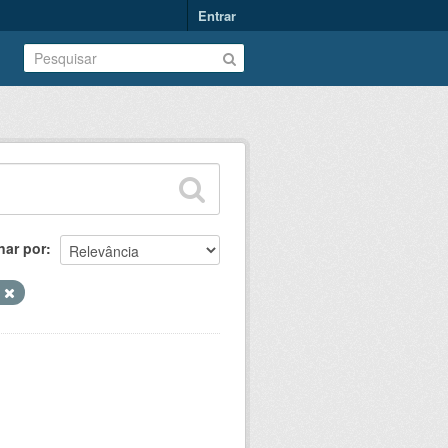
Entrar
nar por
C