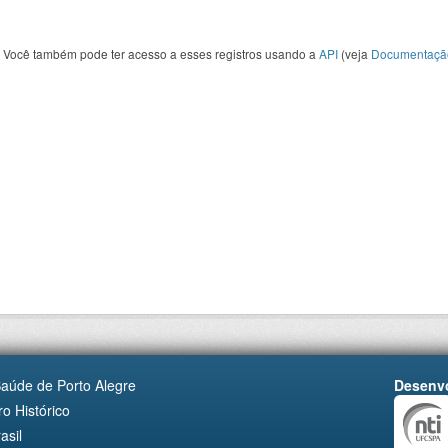
Você também pode ter acesso a esses registros usando a
API
(veja
Documentaçã
Saúde de Porto Alegre
Desenvo
o Histórico
asil