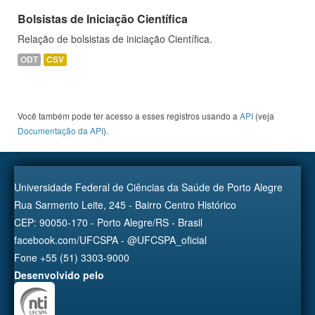
Bolsistas de Iniciação Científica
Relação de bolsistas de iniciação Científica.
ODT
CSV
Você também pode ter acesso a esses registros usando a
API
(veja
Documentação da API
).
Universidade Federal de Ciências da Saúde de Porto Alegre
Rua Sarmento Leite, 245 - Bairro Centro Histórico
CEP: 90050-170 - Porto Alegre/RS - Brasil
facebook.com/UFCSPA - @UFCSPA_oficial
Fone +55 (51) 3303-9000
Desenvolvido pelo