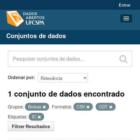
Entrar
Conjuntos de dados
Conjuntos de dados
Organizações
Grupos
Sobre
Ordenar por
1 conjunto de dados encontrado
Grupos:
Bolsas
Formatos:
CSV
ODT
Etiquetas:
IC
Filtrar Resultados