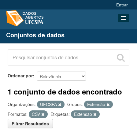
Entrar
Conjuntos de dados
Conjuntos de dados
Organizações
Grupos
Sobre
Ordenar por
1 conjunto de dados encontrado
Organizações:
UFCSPA
Grupos:
Extensão
Formatos:
CSV
Etiquetas:
Extensão
Filtrar Resultados