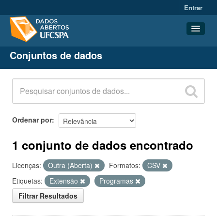
Entrar
Conjuntos de dados
Conjuntos de dados
Organizações
Grupos
Sobre
Ordenar por
1 conjunto de dados encontrado
Licenças:
Outra (Aberta)
Formatos:
CSV
Etiquetas:
Extensão
Programas
Filtrar Resultados