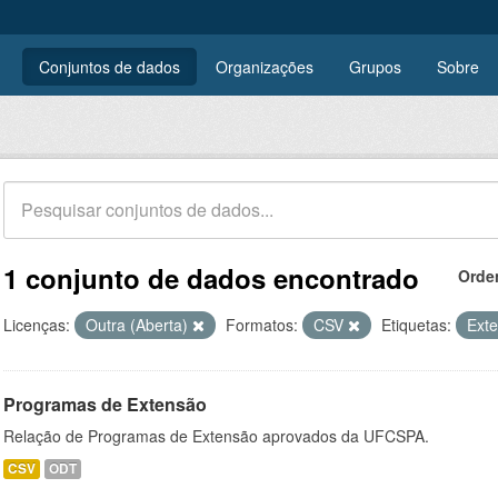
Conjuntos de dados
Organizações
Grupos
Sobre
1 conjunto de dados encontrado
Orde
Licenças:
Outra (Aberta)
Formatos:
CSV
Etiquetas:
Ext
Programas de Extensão
Relação de Programas de Extensão aprovados da UFCSPA.
CSV
ODT