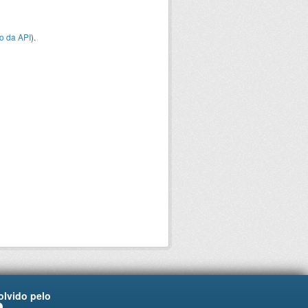
o da API
).
lvido pelo