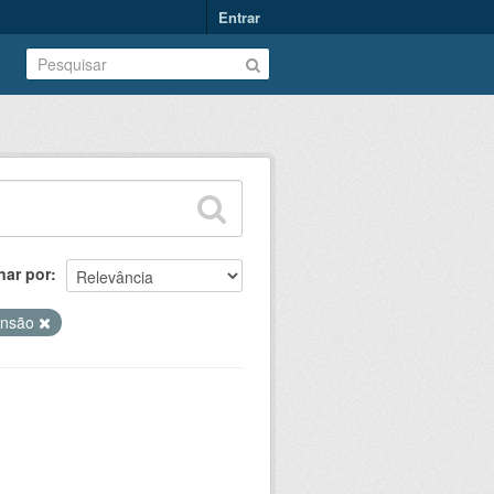
Entrar
nar por
ensão