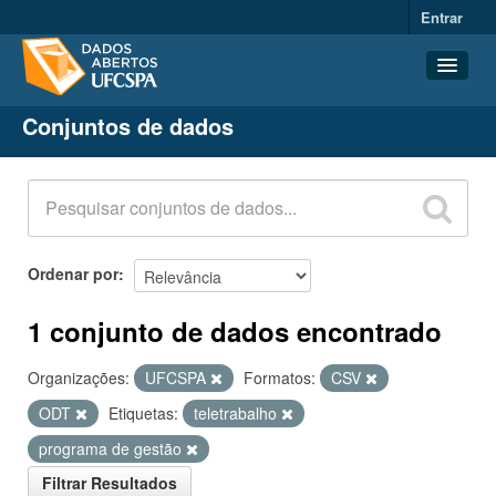
Entrar
Conjuntos de dados
Conjuntos de dados
Organizações
Grupos
Sobre
Ordenar por
1 conjunto de dados encontrado
Organizações:
UFCSPA
Formatos:
CSV
ODT
Etiquetas:
teletrabalho
programa de gestão
Filtrar Resultados