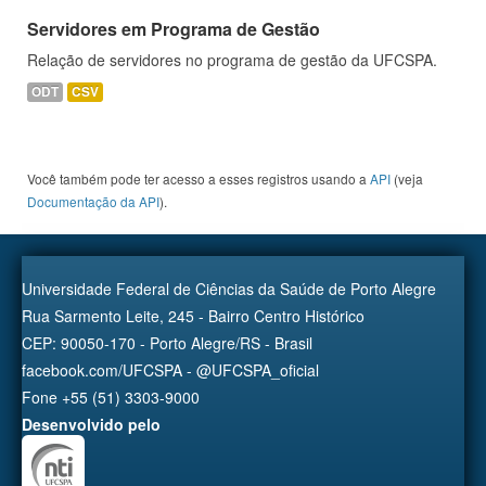
Servidores em Programa de Gestão
Relação de servidores no programa de gestão da UFCSPA.
ODT
CSV
Você também pode ter acesso a esses registros usando a
API
(veja
Documentação da API
).
Universidade Federal de Ciências da Saúde de Porto Alegre
Rua Sarmento Leite, 245 - Bairro Centro Histórico
CEP: 90050-170 - Porto Alegre/RS - Brasil
facebook.com/UFCSPA - @UFCSPA_oficial
Fone +55 (51) 3303-9000
Desenvolvido pelo