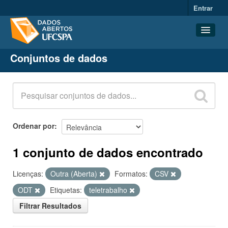
Entrar
Conjuntos de dados
Conjuntos de dados
Organizações
Grupos
Sobre
Ordenar por
1 conjunto de dados encontrado
Licenças:
Outra (Aberta)
Formatos:
CSV
ODT
Etiquetas:
teletrabalho
Filtrar Resultados