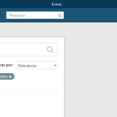
Entrar
nar por
abalho