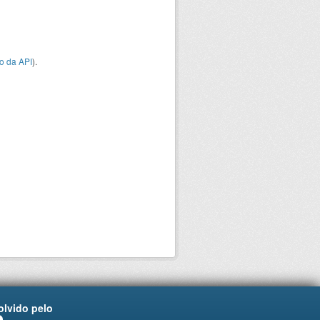
o da API
).
lvido pelo