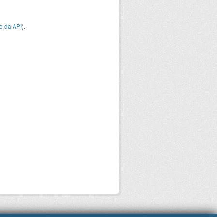
o da API
).