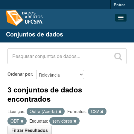
Entrar
Conjuntos de dados
Conjuntos de dados
Organizações
Grupos
Sobre
Ordenar por
3 conjuntos de dados
encontrados
Licenças:
Outra (Aberta)
Formatos:
CSV
ODT
Etiquetas:
servidores
Filtrar Resultados