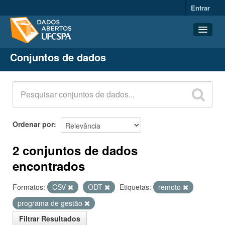
Entrar
Conjuntos de dados
Conjuntos de dados
Organizações
Grupos
Sobre
Ordenar por
2 conjuntos de dados
encontrados
Formatos:
CSV
ODT
Etiquetas:
remoto
programa de gestão
Filtrar Resultados