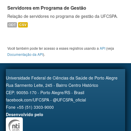
Servidores em Programa de Gestão
Relação de servidores no programa de gestão da UFCSPA.
ODT
CSV
Você também pode ter acesso a esses registros usando a
API
(veja
Documentação da API
).
Universidade Federal de Ciências da Saúde de Porto Alegre
Rua Sarmento Leite, 245 - Bairro Centro Histórico
CEP: 90050-170 - Porto Alegre/RS - Brasil
facebook.com/UFCSPA - @UFCSPA_oficial
Fone +55 (51) 3303-9000
Desenvolvido pelo