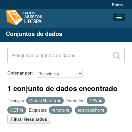
Entrar
Conjuntos de dados
Conjuntos de dados
Organizações
Grupos
Sobre
Ordenar por
1 conjunto de dados encontrado
Licenças:
Outra (Aberta)
Formatos:
CSV
ODT
Etiquetas:
remoto
teletrabalho
Filtrar Resultados