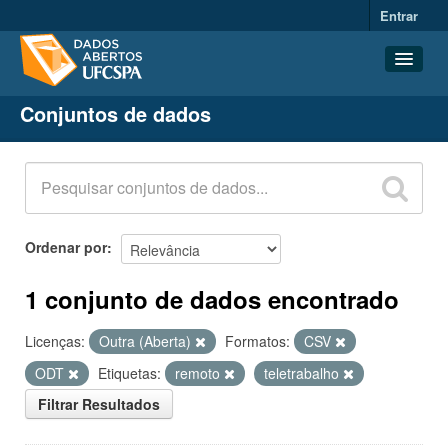
Entrar
Conjuntos de dados
Conjuntos de dados
Organizações
Grupos
Sobre
Ordenar por
1 conjunto de dados encontrado
Licenças:
Outra (Aberta)
Formatos:
CSV
ODT
Etiquetas:
remoto
teletrabalho
Filtrar Resultados