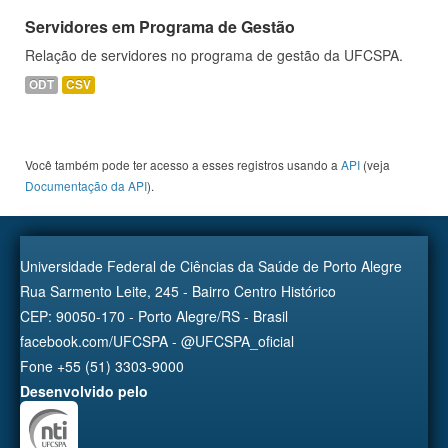
Servidores em Programa de Gestão
Relação de servidores no programa de gestão da UFCSPA.
ODT
CSV
Você também pode ter acesso a esses registros usando a
API
(veja
Documentação da API
).
Universidade Federal de Ciências da Saúde de Porto Alegre
Rua Sarmento Leite, 245 - Bairro Centro Histórico
CEP: 90050-170 - Porto Alegre/RS - Brasil
facebook.com/UFCSPA - @UFCSPA_oficial
Fone +55 (51) 3303-9000
Desenvolvido pelo