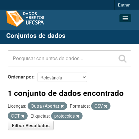
Entrar
Conjuntos de dados
Conjuntos de dados
Organizações
Grupos
Sobre
Ordenar por
1 conjunto de dados encontrado
Licenças:
Outra (Aberta)
Formatos:
CSV
ODT
Etiquetas:
protocolos
Filtrar Resultados