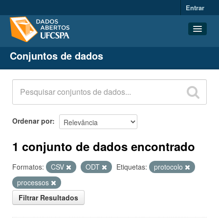
Entrar
Conjuntos de dados
Conjuntos de dados
Organizações
Grupos
Sobre
Ordenar por
1 conjunto de dados encontrado
Formatos:
CSV
ODT
Etiquetas:
protocolo
processos
Filtrar Resultados