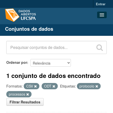
Entrar
Conjuntos de dados
Conjuntos de dados
Organizações
Grupos
Sobre
Ordenar por
1 conjunto de dados encontrado
Formatos:
CSV
ODT
Etiquetas:
protocolo
processos
Filtrar Resultados