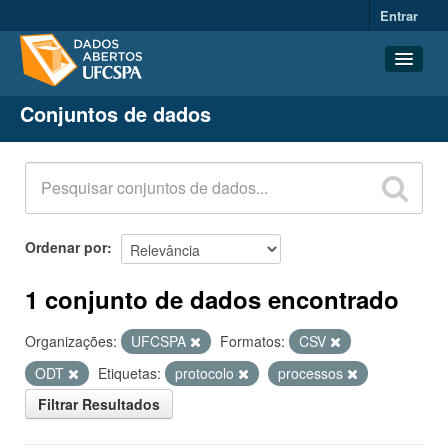
Entrar
Conjuntos de dados
Conjuntos de dados
Organizações
Grupos
Sobre
Ordenar por
1 conjunto de dados encontrado
Organizações:
UFCSPA
Formatos:
CSV
ODT
Etiquetas:
protocolo
processos
Filtrar Resultados