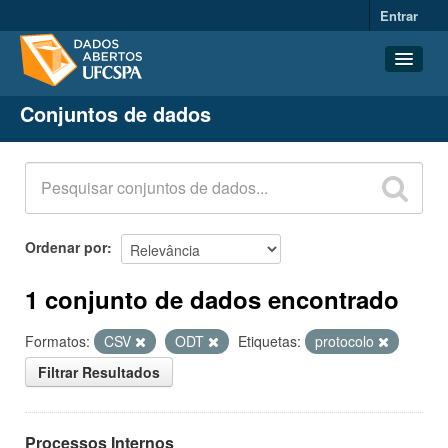
Entrar
Conjuntos de dados
Conjuntos de dados
Organizações
Grupos
Sobre
Ordenar por
1 conjunto de dados encontrado
Formatos:
CSV
ODT
Etiquetas:
protocolo
Filtrar Resultados
Processos Internos