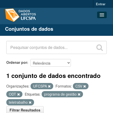
Entrar
Conjuntos de dados
Conjuntos de dados
Organizações
Grupos
Sobre
Ordenar por
1 conjunto de dados encontrado
Organizações:
UFCSPA
Formatos:
CSV
ODT
Etiquetas:
programa de gestão
teletrabalho
Filtrar Resultados