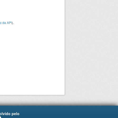
o da API
).
lvido pelo