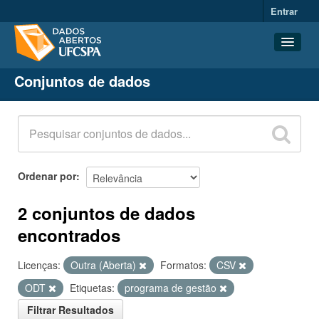
Entrar
Conjuntos de dados
Conjuntos de dados
Organizações
Grupos
Sobre
Ordenar por
2 conjuntos de dados
encontrados
Licenças:
Outra (Aberta)
Formatos:
CSV
ODT
Etiquetas:
programa de gestão
Filtrar Resultados