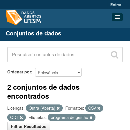
Entrar
Conjuntos de dados
Conjuntos de dados
Organizações
Grupos
Sobre
Ordenar por
2 conjuntos de dados
encontrados
Licenças:
Outra (Aberta)
Formatos:
CSV
ODT
Etiquetas:
programa de gestão
Filtrar Resultados