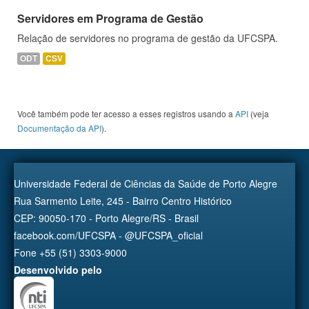
Servidores em Programa de Gestão
Relação de servidores no programa de gestão da UFCSPA.
ODT
CSV
Você também pode ter acesso a esses registros usando a
API
(veja
Documentação da API
).
Universidade Federal de Ciências da Saúde de Porto Alegre
Rua Sarmento Leite, 245 - Bairro Centro Histórico
CEP: 90050-170 - Porto Alegre/RS - Brasil
facebook.com/UFCSPA - @UFCSPA_oficial
Fone +55 (51) 3303-9000
Desenvolvido pelo