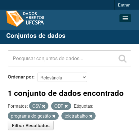
Entrar
Conjuntos de dados
Conjuntos de dados
Organizações
Grupos
Sobre
Ordenar por
1 conjunto de dados encontrado
Formatos:
CSV
ODT
Etiquetas:
programa de gestão
teletrabalho
Filtrar Resultados