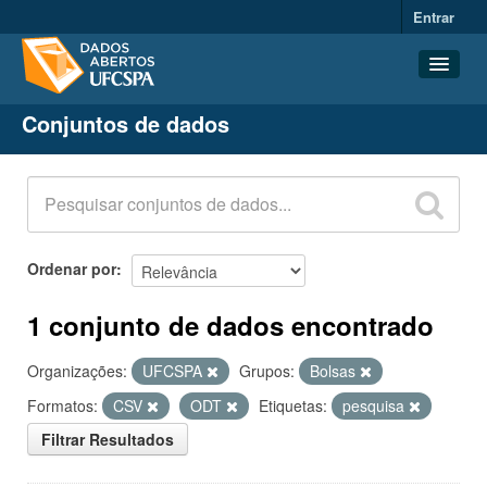
Entrar
Conjuntos de dados
Conjuntos de dados
Organizações
Grupos
Sobre
Ordenar por
1 conjunto de dados encontrado
Organizações:
UFCSPA
Grupos:
Bolsas
Formatos:
CSV
ODT
Etiquetas:
pesquisa
Filtrar Resultados