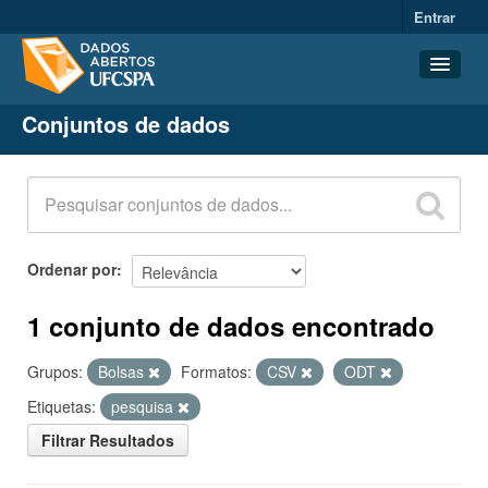
Entrar
Conjuntos de dados
Conjuntos de dados
Organizações
Grupos
Sobre
Ordenar por
1 conjunto de dados encontrado
Grupos:
Bolsas
Formatos:
CSV
ODT
Etiquetas:
pesquisa
Filtrar Resultados