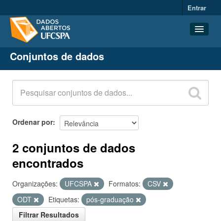
Entrar
Conjuntos de dados
Conjuntos de dados
Organizações
Grupos
Sobre
Ordenar por
2 conjuntos de dados
encontrados
Organizações:
UFCSPA
Formatos:
CSV
ODT
Etiquetas:
pós-graduação
Filtrar Resultados