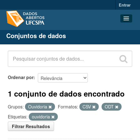
Entrar
Conjuntos de dados
Conjuntos de dados
Organizações
Grupos
Sobre
Ordenar por
1 conjunto de dados encontrado
Grupos:
Ouvidoria
Formatos:
CSV
ODT
Etiquetas:
ouvidoria
Filtrar Resultados