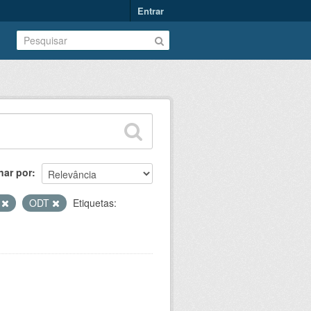
Entrar
nar por
V
ODT
Etiquetas: