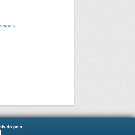
o da API
).
lvido pelo