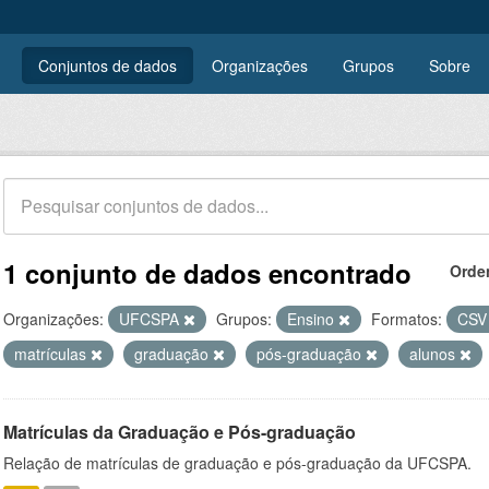
Conjuntos de dados
Organizações
Grupos
Sobre
1 conjunto de dados encontrado
Orde
Organizações:
UFCSPA
Grupos:
Ensino
Formatos:
CS
matrículas
graduação
pós-graduação
alunos
Matrículas da Graduação e Pós-graduação
Relação de matrículas de graduação e pós-graduação da UFCSPA.