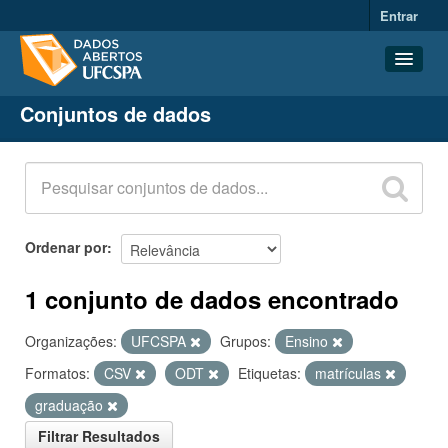
Entrar
Conjuntos de dados
Conjuntos de dados
Organizações
Grupos
Sobre
Ordenar por
1 conjunto de dados encontrado
Organizações:
UFCSPA
Grupos:
Ensino
Formatos:
CSV
ODT
Etiquetas:
matrículas
graduação
Filtrar Resultados