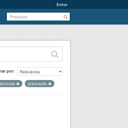
Entrar
nar por
atrículas
graduação