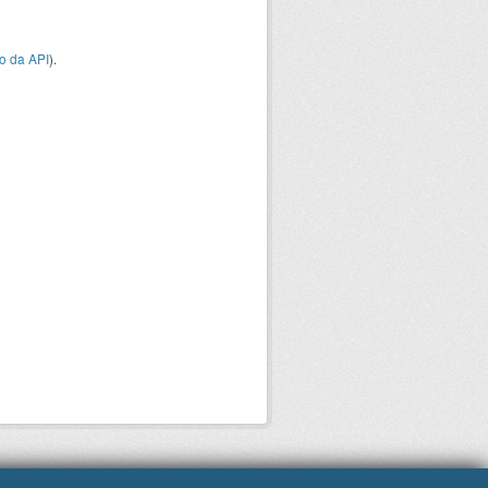
o da API
).