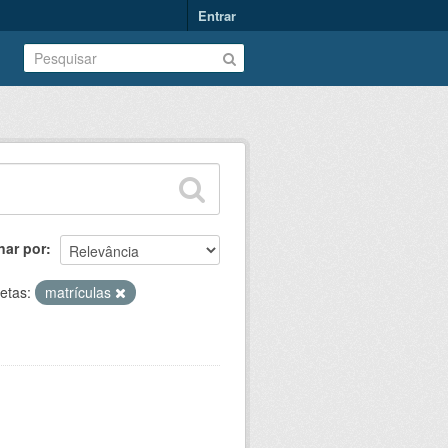
Entrar
nar por
etas:
matrículas