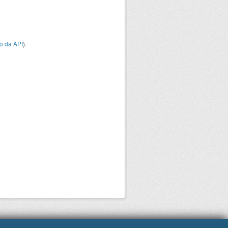
o da API
).