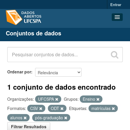
Entrar
Conjuntos de dados
Conjuntos de dados
Organizações
Grupos
Sobre
Ordenar por
1 conjunto de dados encontrado
Organizações:
UFCSPA
Grupos:
Ensino
Formatos:
CSV
ODT
Etiquetas:
matrículas
alunos
pós-graduação
Filtrar Resultados