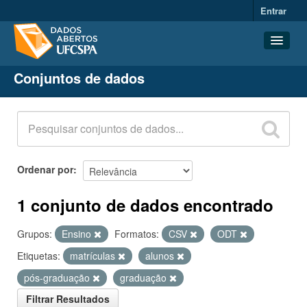
Entrar
Conjuntos de dados
Conjuntos de dados
Organizações
Grupos
Sobre
Ordenar por
1 conjunto de dados encontrado
Grupos:
Ensino
Formatos:
CSV
ODT
Etiquetas:
matrículas
alunos
pós-graduação
graduação
Filtrar Resultados