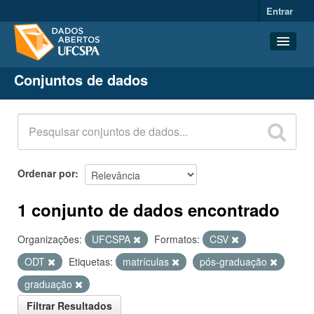
Entrar
Conjuntos de dados
Conjuntos de dados
Organizações
Grupos
Sobre
Ordenar por
1 conjunto de dados encontrado
Organizações:
UFCSPA
Formatos:
CSV
ODT
Etiquetas:
matrículas
pós-graduação
graduação
Filtrar Resultados