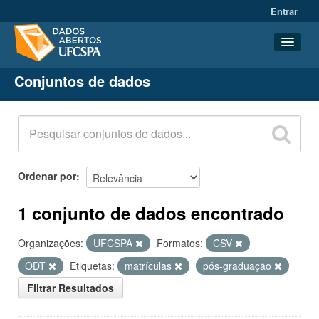
Entrar
Conjuntos de dados
Conjuntos de dados
Organizações
Grupos
Sobre
Ordenar por
1 conjunto de dados encontrado
Organizações:
UFCSPA
Formatos:
CSV
ODT
Etiquetas:
matrículas
pós-graduação
Filtrar Resultados