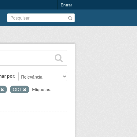
Entrar
nar por
V
ODT
Etiquetas: