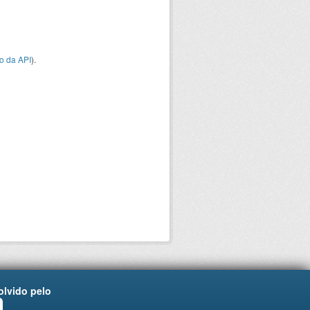
o da API
).
lvido pelo