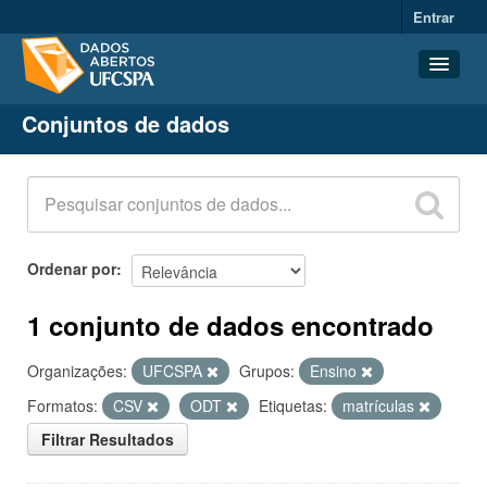
Entrar
Conjuntos de dados
Conjuntos de dados
Organizações
Grupos
Sobre
Ordenar por
1 conjunto de dados encontrado
Organizações:
UFCSPA
Grupos:
Ensino
Formatos:
CSV
ODT
Etiquetas:
matrículas
Filtrar Resultados