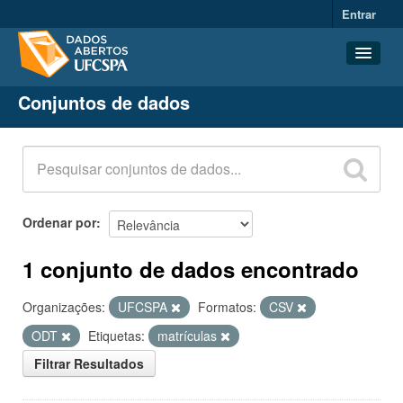
Entrar
Conjuntos de dados
Conjuntos de dados
Organizações
Grupos
Sobre
Ordenar por
1 conjunto de dados encontrado
Organizações:
UFCSPA
Formatos:
CSV
ODT
Etiquetas:
matrículas
Filtrar Resultados