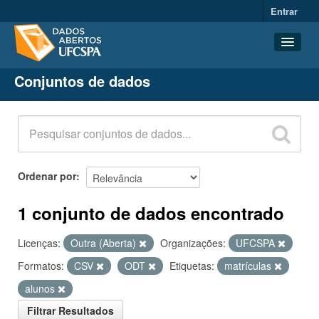
Entrar
Conjuntos de dados
Conjuntos de dados
Organizações
Grupos
Sobre
Ordenar por
1 conjunto de dados encontrado
Licenças:
Outra (Aberta)
Organizações:
UFCSPA
Formatos:
CSV
ODT
Etiquetas:
matrículas
alunos
Filtrar Resultados