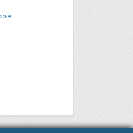
o da API
).