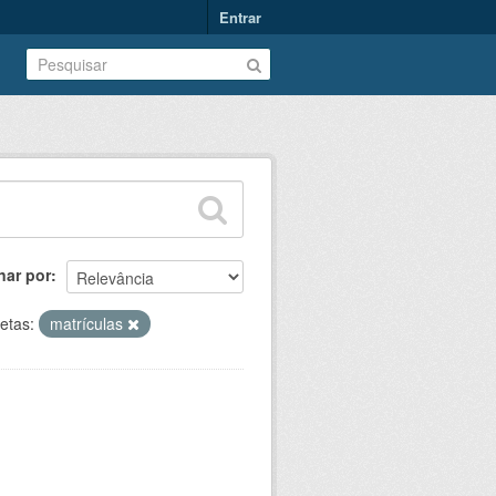
Entrar
nar por
etas:
matrículas