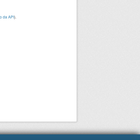
o da API
).