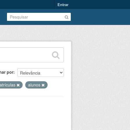
Entrar
nar por
atrículas
alunos