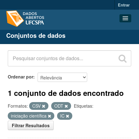
Entrar
Conjuntos de dados
Conjuntos de dados
Organizações
Grupos
Sobre
Ordenar por
1 conjunto de dados encontrado
Formatos:
CSV
ODT
Etiquetas:
iniciação científica
IC
Filtrar Resultados