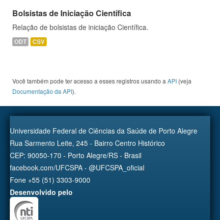
Bolsistas de Iniciação Científica
Relação de bolsistas de iniciação Científica.
ODT
CSV
Você também pode ter acesso a esses registros usando a
API
(veja
Documentação da API
).
Universidade Federal de Ciências da Saúde de Porto Alegre
Rua Sarmento Leite, 245 - Bairro Centro Histórico
CEP: 90050-170 - Porto Alegre/RS - Brasil
facebook.com/UFCSPA - @UFCSPA_oficial
Fone +55 (51) 3303-9000
Desenvolvido pelo