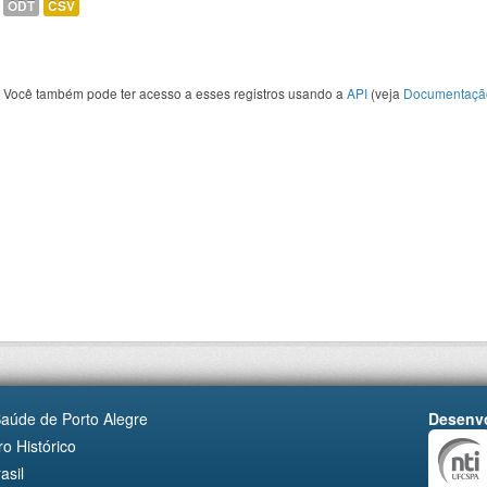
ODT
CSV
Você também pode ter acesso a esses registros usando a
API
(veja
Documentaçã
Saúde de Porto Alegre
Desenvo
o Histórico
asil