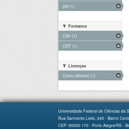
pid (1)
Formatos
CSV (1)
ODT (1)
Licenças
Outra (Aberta) (1)
Universidade Federal de Ciências da 
Rua Sarmento Leite, 245 - Bairro Centr
CEP: 90050-170 - Porto Alegre/RS - Br