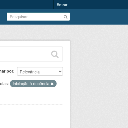
Entrar
nar por
etas:
iniciação à docência