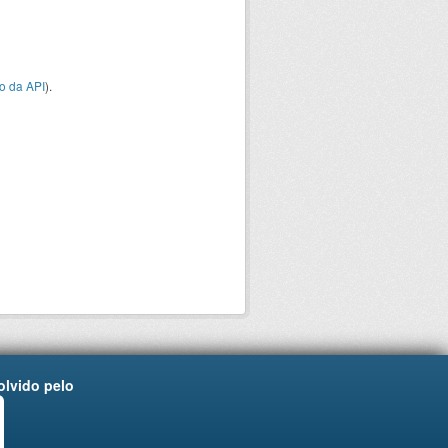
o da API
).
lvido pelo