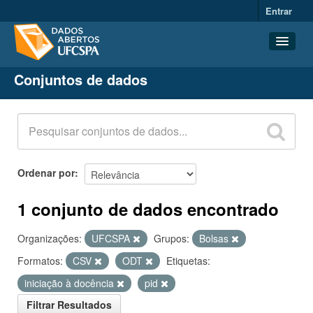
Entrar
Conjuntos de dados
Conjuntos de dados
Organizações
Grupos
Sobre
Ordenar por
1 conjunto de dados encontrado
Organizações:
UFCSPA
Grupos:
Bolsas
Formatos:
CSV
ODT
Etiquetas:
iniciação à docência
pid
Filtrar Resultados