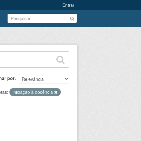
Entrar
nar por
etas:
iniciação à docência