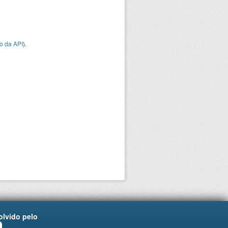
o da API
).
lvido pelo