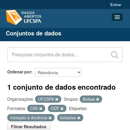
Entrar
Conjuntos de dados
Conjuntos de dados
Organizações
Grupos
Sobre
Ordenar por
1 conjunto de dados encontrado
Organizações:
UFCSPA
Grupos:
Bolsas
Formatos:
CSV
ODT
Etiquetas:
iniciação à docência
bolsistas
Filtrar Resultados