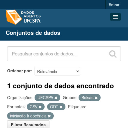
Entrar
Conjuntos de dados
Conjuntos de dados
Organizações
Grupos
Sobre
Ordenar por
1 conjunto de dados encontrado
Organizações:
UFCSPA
Grupos:
Bolsas
Formatos:
CSV
ODT
Etiquetas:
iniciação à docência
Filtrar Resultados