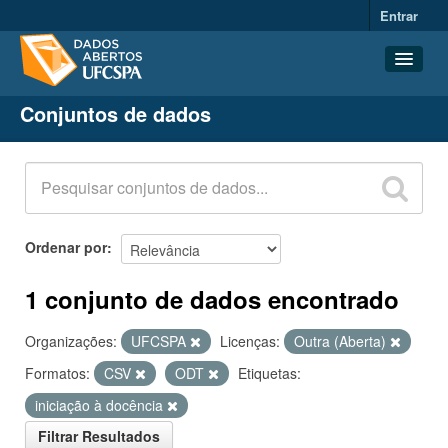
Entrar
Conjuntos de dados
Conjuntos de dados
Organizações
Grupos
Sobre
Ordenar por
1 conjunto de dados encontrado
Organizações:
UFCSPA
Licenças:
Outra (Aberta)
Formatos:
CSV
ODT
Etiquetas:
iniciação à docência
Filtrar Resultados