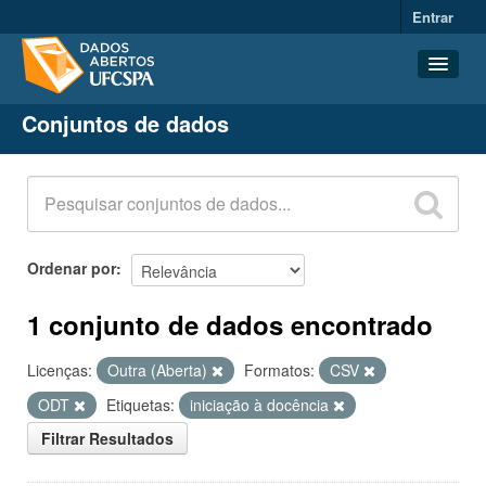
Entrar
Conjuntos de dados
Conjuntos de dados
Organizações
Grupos
Sobre
Ordenar por
1 conjunto de dados encontrado
Licenças:
Outra (Aberta)
Formatos:
CSV
ODT
Etiquetas:
iniciação à docência
Filtrar Resultados